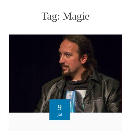
Tag:
Magie
9
jul