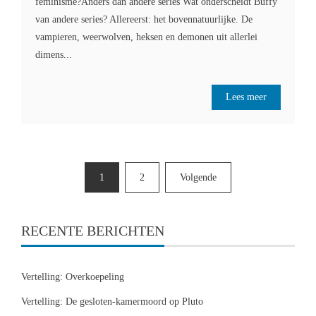
feminisme?Anders dan andere series Wat onderscheidt Buffy
van andere series? Allereerst: het bovennatuurlijke. De
vampieren, weerwolven, heksen en demonen uit allerlei
dimens...
Lees meer
Berichten
1
2
Volgende
paginering
RECENTE BERICHTEN
Vertelling: Overkoepeling
Vertelling: De gesloten-kamermoord op Pluto