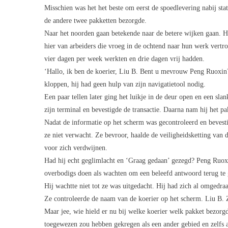
Misschien was het het beste om eerst de spoedlevering nabij sta
de andere twee pakketten bezorgde.
Naar het noorden gaan betekende naar de betere wijken gaan. H
hier van arbeiders die vroeg in de ochtend naar hun werk vertr
vier dagen per week werkten en drie dagen vrij hadden.
‘Hallo, ik ben de koerier, Liu B. Bent u mevrouw Peng Ruoxin?’
kloppen, hij had geen hulp van zijn navigatietool nodig.
Een paar tellen later ging het luikje in de deur open en een s
zijn terminal en bevestigde de transactie. Daarna nam hij het pa
Nadat de informatie op het scherm was gecontroleerd en beves
ze niet verwacht. Ze bevroor, haalde de veiligheidsketting van
voor zich verdwijnen.
Had hij echt geglimlacht en ‘Graag gedaan’ gezegd? Peng Ruoxin
overbodigs doen als wachten om een beleefd antwoord terug te g
Hij wachtte niet tot ze was uitgedacht. Hij had zich al omgedra
Ze controleerde de naam van de koerier op het scherm. Liu B. 
Maar jee, wie hield er nu bij welke koerier welk pakket bezorgd
toegewezen zou hebben gekregen als een ander gebied en zelfs al