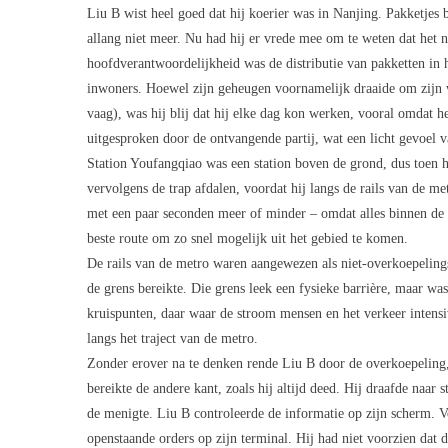
Liu B wist heel goed dat hij koerier was in Nanjing. Pakketjes
allang niet meer. Nu had hij er vrede mee om te weten dat het n
hoofdverantwoordelijkheid was de distributie van pakketten in het
inwoners. Hoewel zijn geheugen voornamelijk draaide om zijn we
vaag), was hij blij dat hij elke dag kon werken, vooral omdat 
uitgesproken door de ontvangende partij, wat een licht gevoel 
Station Youfangqiao was een station boven de grond, dus toen hi
vervolgens de trap afdalen, voordat hij langs de rails van de 
met een paar seconden meer of minder – omdat alles binnen de 
beste route om zo snel mogelijk uit het gebied te komen.
De rails van de metro waren aangewezen als niet-overkoepelings
de grens bereikte. Die grens leek een fysieke barrière, maar was 
kruispunten, daar waar de stroom mensen en het verkeer intens
langs het traject van de metro.
Zonder erover na te denken rende Liu B door de overkoepeling, 
bereikte de andere kant, zoals hij altijd deed. Hij draafde naar
de menigte. Liu B controleerde de informatie op zijn scherm.
openstaande orders op zijn terminal. Hij had niet voorzien dat 