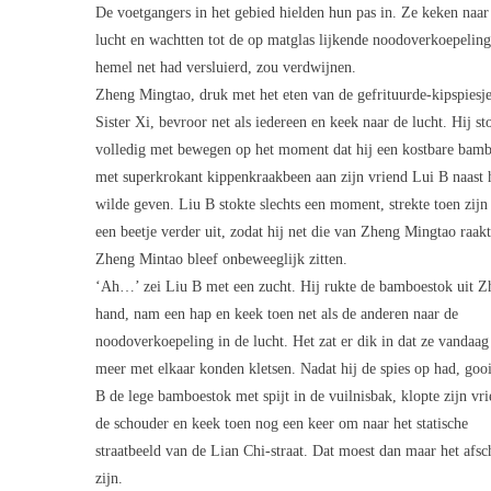
De voetgangers in het gebied hielden hun pas in. Ze keken naar
lucht en wachtten tot de op matglas lijkende noodoverkoepeling
hemel net had versluierd, zou verdwijnen.
Zheng Mingtao, druk met het eten van de gefrituurde-kipspiesj
Sister Xi, bevroor net als iedereen en keek naar de lucht. Hij st
volledig met bewegen op het moment dat hij een kostbare bam
met superkrokant kippenkraakbeen aan zijn vriend Lui B naast
wilde geven. Liu B stokte slechts een moment, strekte toen zijn
een beetje verder uit, zodat hij net die van Zheng Mingtao raakt
Zheng Mintao bleef onbeweeglijk zitten.
‘Ah…’ zei Liu B met een zucht. Hij rukte de bamboestok uit Z
hand, nam een hap en keek toen net als de anderen naar de
noodoverkoepeling in de lucht. Het zat er dik in dat ze vandaag
meer met elkaar konden kletsen. Nadat hij de spies op had, goo
B de lege bamboestok met spijt in de vuilnisbak, klopte zijn vr
de schouder en keek toen nog een keer om naar het statische
straatbeeld van de Lian Chi-straat. Dat moest dan maar het afsc
zijn.