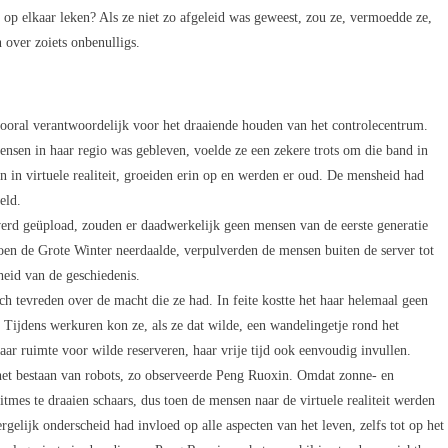
 op elkaar leken? Als ze niet zo afgeleid was geweest, zou ze, vermoedde ze,
 over zoiets onbenulligs.
vooral verantwoordelijk voor het draaiende houden van het controlecentrum.
ensen in haar regio was gebleven, voelde ze een zekere trots om die band in
 in virtuele realiteit, groeiden erin op en werden er oud. De mensheid had
eld.
werd geüpload, zouden er daadwerkelijk geen mensen van de eerste generatie
 Toen de Grote Winter neerdaalde, verpulverden de mensen buiten de server tot
heid van de geschiedenis.
h tevreden over de macht die ze had. In feite kostte het haar helemaal geen
 Tijdens werkuren kon ze, als ze dat wilde, een wandelingetje rond het
ar ruimte voor wilde reserveren, haar vrije tijd ook eenvoudig invullen.
j het bestaan van robots, zo observeerde Peng Ruoxin. Omdat zonne- en
tmes te draaien schaars, dus toen de mensen naar de virtuele realiteit werden
rgelijk onderscheid had invloed op alle aspecten van het leven, zelfs tot op het