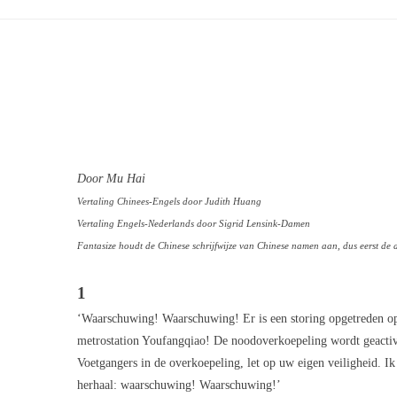
Door Mu Hai
Vertaling Chinees-Engels door Judith Huang
Vertaling Engels-Nederlands door Sigrid Lensink-Damen
Fantasize houdt de Chinese schrijfwijze van Chinese namen aan, dus eerst d
1
‘Waarschuwing! Waarschuwing! Er is een storing opgetreden o
metrostation Youfangqiao! De noodoverkoepeling wordt geactiv
Voetgangers in de overkoepeling, let op uw eigen veiligheid. Ik
herhaal: waarschuwing! Waarschuwing!’