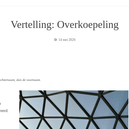
Vertelling: Overkoepeling
14 mei 2026
e achternaam, dan de voornaam.
p
eerd.