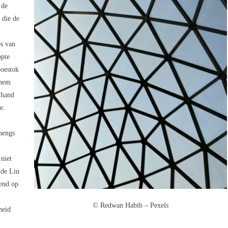
 de
 die de
es van
opte
boestok
 hem
 hand
e.
hengs
 niet
ide Liu
iend op
© Redwan Habib – Pexels
heid