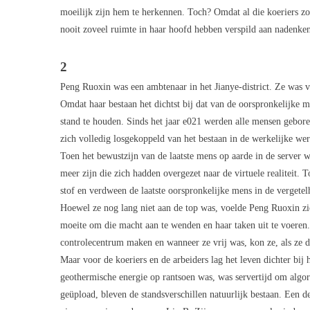
moeilijk zijn hem te herkennen. Toch? Omdat al die koeriers zo
nooit zoveel ruimte in haar hoofd hebben verspild aan nadenken
2
Peng Ruoxin was een ambtenaar in het Jianye-district. Ze was 
Omdat haar bestaan het dichtst bij dat van de oorspronkelijke m
stand te houden. Sinds het jaar e021 werden alle mensen geboren
zich volledig losgekoppeld van het bestaan in de werkelijke wer
Toen het bewustzijn van de laatste mens op aarde in de server 
meer zijn die zich hadden overgezet naar de virtuele realiteit.
stof en verdween de laatste oorspronkelijke mens in de vergetel
Hoewel ze nog lang niet aan de top was, voelde Peng Ruoxin zic
moeite om die macht aan te wenden en haar taken uit te voeren.
controlecentrum maken en wanneer ze vrij was, kon ze, als ze da
Maar voor de koeriers en de arbeiders lag het leven dichter bi
geothermische energie op rantsoen was, was servertijd om algori
geüpload, bleven de standsverschillen natuurlijk bestaan. Een de