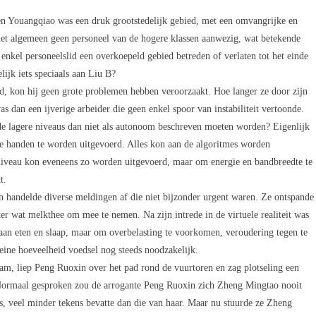
n en Youangqiao was een druk grootstedelijk gebied, met een omvangrijke en
het algemeen geen personeel van de hogere klassen aanwezig, wat betekende
nkel personeelslid een overkoepeld gebied betreden of verlaten tot het einde
ijk iets speciaals aan Liu B?
d, kon hij geen grote problemen hebben veroorzaakt. Hoe langer ze door zijn
s dan een ijverige arbeider die geen enkel spoor van instabiliteit vertoonde.
 de lagere niveaus dan niet als autonoom beschreven moeten worden? Eigenlijk
e handen te worden uitgevoerd. Alles kon aan de algoritmes worden
 niveau kon eveneens zo worden uitgevoerd, maar om energie en bandbreedte te
t.
 handelde diverse meldingen af die niet bijzonder urgent waren. Ze ontspande
er wat melkthee om mee te nemen. Na zijn intrede in de virtuele realiteit was
 aan eten en slaap, maar om overbelasting te voorkomen, veroudering tegen te
eine hoeveelheid voedsel nog steeds noodzakelijk.
m, liep Peng Ruoxin over het pad rond de vuurtoren en zag plotseling een
 Normaal gesproken zou de arrogante Peng Ruoxin zich Zheng Mingtao nooit
s, veel minder tekens bevatte dan die van haar. Maar nu stuurde ze Zheng