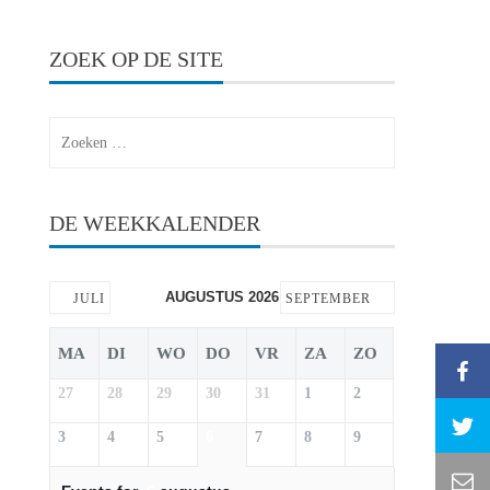
ZOEK OP DE SITE
Zoeken
naar:
DE WEEKKALENDER
AUGUSTUS 2026
JULI
SEPTEMBER
MA
DI
WO
DO
VR
ZA
ZO
27
28
29
30
31
1
2
3
4
5
6
7
8
9