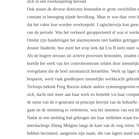
zich in een overkoepeling bevond.
Ook tussen de diverse districten bestonden er grote verschille
constant in beweging zijnde bevolking. Maar er was daar over 
dat het vaker kon worden overkoepeld. Logischerwijs kon geen e
van de periode. Was het verkeerd gerapporteerd of was er werkel
Omdat zijn handelingen het alarmsysteem niet hadden getrigger
dossier bladerde, hoe meer het erop leek dat Liu B niets meer wa
Als de hogere niveaus uit actieve processen bestonden, zouden
hoefde het werk van het controlecentrum zelden door menselijk
overgelaten die de boel automatisch herstelden. Werk op lager
besparen, werd vaak goedkopere menselijke werkkracht gebruik
Terloops bekeek Peng Ruoxin enkele andere systeemgegevens en
zich, dacht niet meer aan haar werk en bestelde via haar comput
de mens van de e-generatie in principe bevrijd van de behoefte
gaan en de stemming te verbeteren, was het innemen van een kl
Nadat ze een melding had gekregen dat haar melkthee eraan kwa
neerslachtige Zheng Mingtao langs de kant van de weg zitten.
hebben herinnerd, aangezien zijn naam, die van lagere stand wa