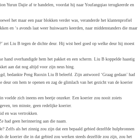
tion Yurun Dajie af te handelen, voordat hij naar Youfangqiao terugkeerde en
oewel het maar een paar blokken verder was, veranderde het klantenprofiel
okken en ‘s avonds laat weer huiswaarts keerden, naar middenstanders die maar
 zei Liu B tegen de dichte deur. Hij wist heel goed op welke deur hij moest
lanke hand overhandigde hem het pakket en een scherm. Liu B koppelde haastig
kket aan dat nog altijd voor zijn neus hing.
tigd, bedankte Peng Ruoxin Liu B beleefd. Zijn antwoord ‘Graag gedaan’ had
 de deur om hem te openen en zag de glimlach van het gezicht van de koerier
 voelde zich ineens een beetje onzeker. Een koerier zou nooit zoiets
even, ten minste, geen redelijke koerier.
aid en was vertrokken.
Ze had geen herinnering aan die naam.
e? Zelfs als het zinnig zou zijn dat een bepaald gebied dezelfde hulpbronnen
s de koerier die in dat gebied zou werken steeds dezelfde zou zijn, zou het