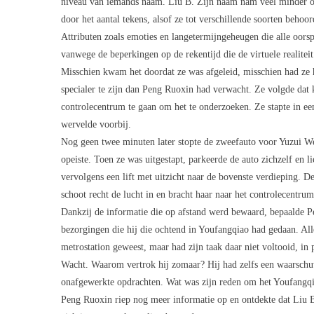
niveau van iemands naam. Liu B. Zijn naam nam veel minder ops
door het aantal tekens, alsof ze tot verschillende soorten behoor
Attributen zoals emoties en langetermijngeheugen die alle oor
vanwege de beperkingen op de rekentijd die de virtuele realitei
Misschien kwam het doordat ze was afgeleid, misschien had ze 
specialer te zijn dan Peng Ruoxin had verwacht. Ze volgde dat 
controlecentrum te gaan om het te onderzoeken. Ze stapte in ee
wervelde voorbij.
Nog geen twee minuten later stopte de zweefauto voor Yuzui We
opeiste. Toen ze was uitgestapt, parkeerde de auto zichzelf en l
vervolgens een lift met uitzicht naar de bovenste verdieping. D
schoot recht de lucht in en bracht haar naar het controlecentru
Dankzij de informatie die op afstand werd bewaard, bepaalde Pen
bezorgingen die hij die ochtend in Youfangqiao had gedaan. Alle
metrostation geweest, maar had zijn taak daar niet voltooid, in
Wacht. Waarom vertrok hij zomaar? Hij had zelfs een waarschuwi
onafgewerkte opdrachten. Wat was zijn reden om het Youfangqia
Peng Ruoxin riep nog meer informatie op en ontdekte dat Liu 