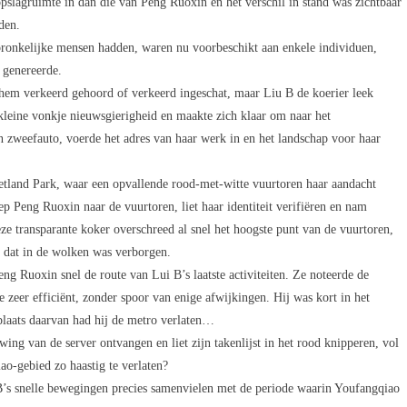
lagruimte in dan die van Peng Ruoxin en het verschil in stand was zichtbaar
den.
spronkelijke mensen hadden, waren nu voorbeschikt aan enkele individuen,
t genereerde.
hem verkeerd gehoord of verkeerd ingeschat, maar Liu B de koerier leek
kleine vonkje nieuwsgierigheid en maakte zich klaar om naar het
n zweefauto, voerde het adres van haar werk in en het landschap voor haar
tland Park, waar een opvallende rood-met-witte vuurtoren haar aandacht
iep Peng Ruoxin naar de vuurtoren, liet haar identiteit verifiëren en nam
eze transparante koker overschreed al snel het hoogste punt van de vuurtoren,
m dat in de wolken was verborgen.
g Ruoxin snel de route van Lui B’s laatste activiteiten. Ze noteerde de
 zeer efficiënt, zonder spoor van enige afwijkingen. Hij was kort in het
 plaats daarvan had hij de metro verlaten…
ng van de server ontvangen en liet zijn takenlijst in het rood knipperen, vol
o-gebied zo haastig te verlaten?
B’s snelle bewegingen precies samenvielen met de periode waarin Youfangqiao