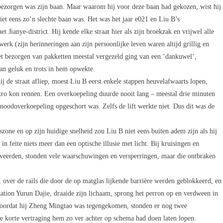
 bezorgen was zijn baan. Maar waarom hij voor deze baan had gekozen, wist hij
iet eens zo’n slechte baan was. Het was het jaar e021 en Liu B’s
 Jianye-district. Hij kende elke straat hier als zijn broekzak en vrijwel alle
rk (zijn herinneringen aan zijn persoonlijke leven waren altijd grillig en
het bezorgen van pakketten meestal vergezeld ging van een ‘dankuwel’,
van geluk en trots in hem opwekte.
j de straat afliep, moest Liu B eerst enkele stappen heuvelafwaarts lopen,
metro kon rennen. Een overkoepeling duurde nooit lang – meestal drie minuten
noodoverkoepeling opgeschort was. Zelfs de lift werkte niet. Dus dit was de
zone en op zijn huidige snelheid zou Liu B niet eens buiten adem zijn als hij
in feite niets meer dan een optische illusie met licht. Bij kruisingen en
iveerden, stonden vele waarschuwingen en versperringen, maar die ontbraken
over de rails die door de op matglas lijkende barrière werden geblokkeerd, en
 station Yurun Dajie, draaide zijn lichaam, sprong het perron op en verdween in
 Voordat hij Zheng Mingtao was tegengekomen, stonden er nog twee
de korte vertraging hem zo ver achter op schema had doen laten lopen.