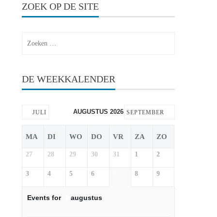
ZOEK OP DE SITE
Zoeken
naar:
DE WEEKKALENDER
AUGUSTUS 2026
JULI
SEPTEMBER
MA
DI
WO
DO
VR
ZA
ZO
27
28
29
30
31
1
2
3
4
5
6
7
8
9
Events for
7
augustus