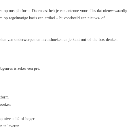
ken op ons platform. Daarnaast heb je een antenne voor alles dat nieuwswaardig
om op regelmatige basis een artikel – bijvoorbeeld een nieuws- of
archen van onderwerpen en invalshoeken en je kunt out-of-the-box denken.
ubgenres is zeker een pré.
tform
shoeken
op niveau b2 of hoger
n te leveren.