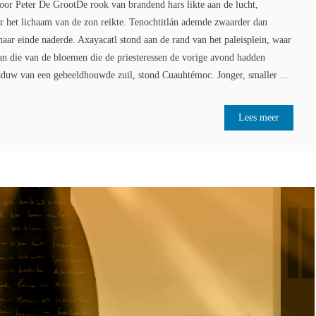
 Door Peter De GrootDe rook van brandend hars likte aan de lucht,
ar het lichaam van de zon reikte. Tenochtitlán ademde zwaarder dan
haar einde naderde. Axayacatl stond aan de rand van het paleisplein, waar
an die van de bloemen die de priesteressen de vorige avond hadden
aduw van een gebeeldhouwde zuil, stond Cuauhtémoc. Jonger, smaller ...
Lees meer