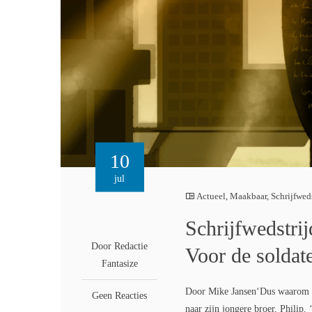
10
jul
Actueel
,
Maakbaar
,
Schrijfwed
Schrijfwedstrij
Door Redactie
Voor de soldat
Fantasize
Door Mike Jansen‘Dus waarom zi
Geen Reacties
naar zijn jongere broer, Philip.