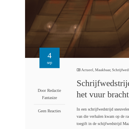
4
sep
Actueel
,
Maakbaar
,
Schrijfwed
Schrijfwedstri
Door Redactie
het vuur brach
Fantasize
In een schrijfwedstrijd sneuvel
Geen Reacties
van die verhalen kwam op de ra
toegift in de schijfwedstrijd 