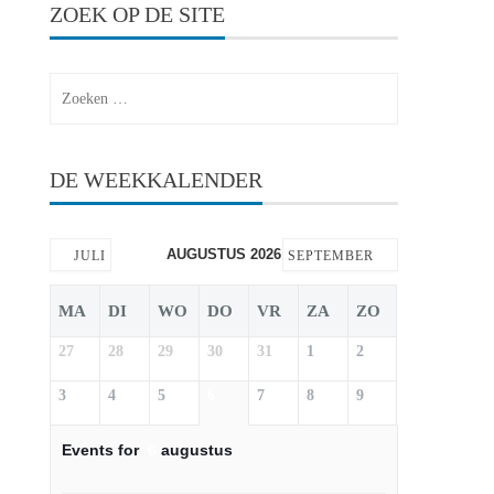
ZOEK OP DE SITE
Zoeken
naar:
DE WEEKKALENDER
AUGUSTUS 2026
JULI
SEPTEMBER
MA
DI
WO
DO
VR
ZA
ZO
27
28
29
30
31
1
2
3
4
5
6
7
8
9
Events for
6
augustus