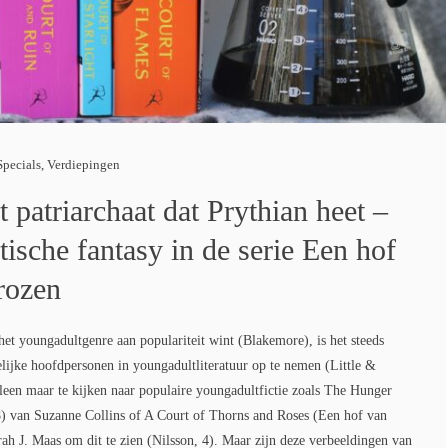
Specials
,
Verdiepingen
 patriarchaat dat Prythian heet –
ische fantasy in de serie Een hof
rozen
t youngadultgenre aan populariteit wint (Blakemore), is het steeds
lijke hoofdpersonen in youngadultliteratuur op te nemen (Little &
lleen maar te kijken naar populaire youngadultfictie zoals The Hunger
) van Suzanne Collins of A Court of Thorns and Roses (Een hof van
ah J. Maas om dit te zien (Nilsson, 4). Maar zijn deze verbeeldingen van