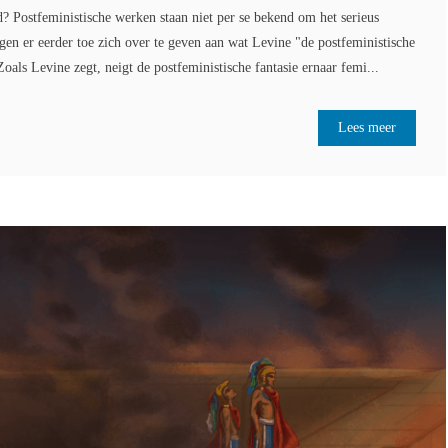
? Postfeministische werken staan niet per se bekend om het serieus
n er eerder toe zich over te geven aan wat Levine "de postfeministische
oals Levine zegt, neigt de postfeministische fantasie ernaar femi...
Lees meer