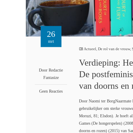
26
mrt
Actueel
,
De rol van de vrouw
,
Verdieping: Het
Door Redactie
De postfeminist
Fantasize
van doorns en 
Geen Reacties
Door Naomi ter BorgNaarmate he
gebruikelijker om sterke vrouwe
Moruzi, 81; Elsdon). Je hoeft a
Games (De hongerspelen) (2008
doorns en rozen) (2015) van Sar