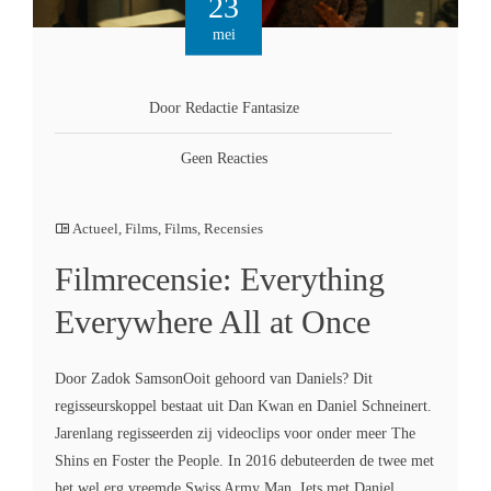
23
mei
Door Redactie Fantasize
Geen Reacties
Actueel
,
Films
,
Films
,
Recensies
Filmrecensie: Everything
Everywhere All at Once
Door Zadok SamsonOoit gehoord van Daniels? Dit
regisseurskoppel bestaat uit Dan Kwan en Daniel Schneinert.
Jarenlang regisseerden zij videoclips voor onder meer The
Shins en Foster the People. In 2016 debuteerden de twee met
het wel erg vreemde Swiss Army Man. Iets met Daniel