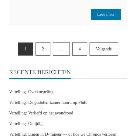
Lees meer
Berichten
1
2
…
4
Volgende
paginering
RECENTE BERICHTEN
Vertelling: Overkoepeling
Vertelling: De gesloten-kamermoord op Pluto
Vertelling: Verliefd op het avondrood
Vertelling: Ontijdig
Vertelling: Dagen in D-mineur — of hoe we Chronos verloren