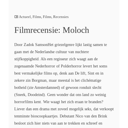
Actueel
,
Films
,
Films
,
Recensies
Filmrecensie: Moloch
Door Zadok SamsonHet griezelgenre lijkt lastig samen te
gaan met de Nederlandse cultuur van nuchtere
stijfkoppigheid. Als een regisseur zich waagt aan de
zogenaamde Nederhorror of Polderhorror levert het soms
best vermakelijke films op, denk aan De lift, Sint en in
zekere zin Borgman, maar meestal is het clichématige
botheid (zie Amsterdamned) of gewoon ronduit slecht
(Sneek, Doodeind). Geen wonder dat ons land zo weinig
horrorfilms kent. Wie waagt het zich eraan te branden?
Liever dan een drama met zoveel mogelijk seks, dat verkoopt
tenminste bioscoopkaartjes. Debutant Nico van den Brink
besloot zich hier niets van aan te trekken en schreef en