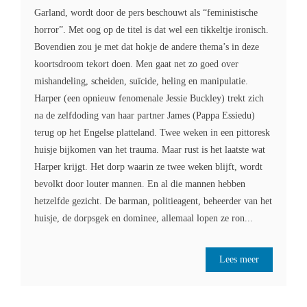
Garland, wordt door de pers beschouwt als “feministische
horror”. Met oog op de titel is dat wel een tikkeltje ironisch.
Bovendien zou je met dat hokje de andere thema’s in deze
koortsdroom tekort doen. Men gaat net zo goed over
mishandeling, scheiden, suïcide, heling en manipulatie.
Harper (een opnieuw fenomenale Jessie Buckley) trekt zich
na de zelfdoding van haar partner James (Pappa Essiedu)
terug op het Engelse platteland. Twee weken in een pittoresk
huisje bijkomen van het trauma. Maar rust is het laatste wat
Harper krijgt. Het dorp waarin ze twee weken blijft, wordt
bevolkt door louter mannen. En al die mannen hebben
hetzelfde gezicht. De barman, politieagent, beheerder van het
huisje, de dorpsgek en dominee, allemaal lopen ze ron...
Lees meer