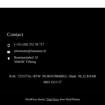
Contact
(+31) (0)6 252 58 717
informatie@fantasize.nl
Rozemarijnhof 32
5044AV Tilburg
KvK: 72555734 | BTW: NL001678846B52 | Bank: NL22 KNAB
0601 6113 57
WordPress thema
|
Viral News
door HashThemes