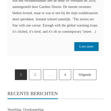
was een verzamelbundel met de beste SF-verhalen uit 2016,
samengesteld door Gardner Dozois. De meeste recensies
bleken lovend, maar er was er een bij die mijn wenkbrauwen
deed optrekken. Iemand schreef namelijk: ‘The stories are
fine with one caveat. Enough with the global warming trope;
it's cliched, it's tired, and it's oh so contemporary.’(meer…)
Lees meer
Berichten
1
2
…
4
Volgende
paginering
RECENTE BERICHTEN
Vertelling: Overkoepeling