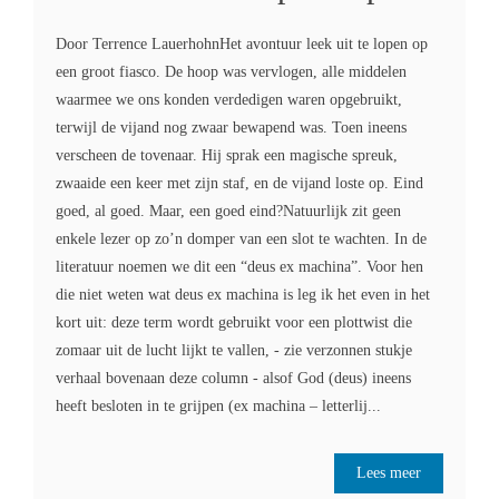
Door Terrence LauerhohnHet avontuur leek uit te lopen op
een groot fiasco. De hoop was vervlogen, alle middelen
waarmee we ons konden verdedigen waren opgebruikt,
terwijl de vijand nog zwaar bewapend was. Toen ineens
verscheen de tovenaar. Hij sprak een magische spreuk,
zwaaide een keer met zijn staf, en de vijand loste op. Eind
goed, al goed. Maar, een goed eind?Natuurlijk zit geen
enkele lezer op zo’n domper van een slot te wachten. In de
literatuur noemen we dit een “deus ex machina”. Voor hen
die niet weten wat deus ex machina is leg ik het even in het
kort uit: deze term wordt gebruikt voor een plottwist die
zomaar uit de lucht lijkt te vallen, - zie verzonnen stukje
verhaal bovenaan deze column - alsof God (deus) ineens
heeft besloten in te grijpen (ex machina – letterlij...
Lees meer