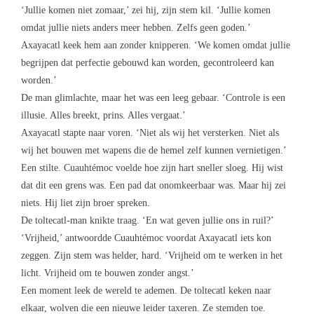
‘Jullie komen niet zomaar,’ zei hij, zijn stem kil. ‘Jullie komen
omdat jullie niets anders meer hebben. Zelfs geen goden.’
Axayacatl keek hem aan zonder knipperen. ‘We komen omdat jullie
begrijpen dat perfectie gebouwd kan worden, gecontroleerd kan
worden.’
De man glimlachte, maar het was een leeg gebaar. ‘Controle is een
illusie. Alles breekt, prins. Alles vergaat.’
Axayacatl stapte naar voren. ‘Niet als wij het versterken. Niet als
wij het bouwen met wapens die de hemel zelf kunnen vernietigen.’
Een stilte. Cuauhtémoc voelde hoe zijn hart sneller sloeg. Hij wist
dat dit een grens was. Een pad dat onomkeerbaar was. Maar hij zei
niets. Hij liet zijn broer spreken.
De toltecatl-man knikte traag. ‘En wat geven jullie ons in ruil?’
‘Vrijheid,’ antwoordde Cuauhtémoc voordat Axayacatl iets kon
zeggen. Zijn stem was helder, hard. ‘Vrijheid om te werken in het
licht. Vrijheid om te bouwen zonder angst.’
Een moment leek de wereld te ademen. De toltecatl keken naar
elkaar, wolven die een nieuwe leider taxeren. Ze stemden toe.