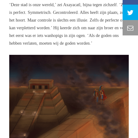
‘Deze stad is onze wereld,’ zei Axayacatl, bijna tegen zichzelf. ‘Ze
is perfect. Symmetrisch. Gecontroleerd. Alles heeft zijn plaats, zoals
het hoort. Maar controle is slechts een illusie. Zelfs de perfecte orde
kan verpletterd worden.’ Hij keerde zich om naar zijn broer en voor
het eerst was er iets wanhopigs in zijn ogen. ‘Als de goden ons
hebben verlaten, moeten wij de goden worden.’