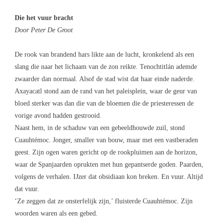
Die het vuur bracht
Door Peter De Groot
De rook van brandend hars likte aan de lucht, kronkelend als een
slang die naar het lichaam van de zon reikte. Tenochtitlán ademde
zwaarder dan normaal. Alsof de stad wist dat haar einde naderde.
Axayacatl stond aan de rand van het paleisplein, waar de geur van
bloed sterker was dan die van de bloemen die de priesteressen de
vorige avond hadden gestrooid.
Naast hem, in de schaduw van een gebeeldhouwde zuil, stond
Cuauhtémoc. Jonger, smaller van bouw, maar met een vastberaden
geest. Zijn ogen waren gericht op de rookpluimen aan de horizon,
waar de Spanjaarden oprukten met hun gepantserde goden. Paarden,
volgens de verhalen. IJzer dat obsidiaan kon breken. En vuur. Altijd
dat vuur.
‘Ze zeggen dat ze onsterfelijk zijn,’ fluisterde Cuauhtémoc. Zijn
woorden waren als een gebed.