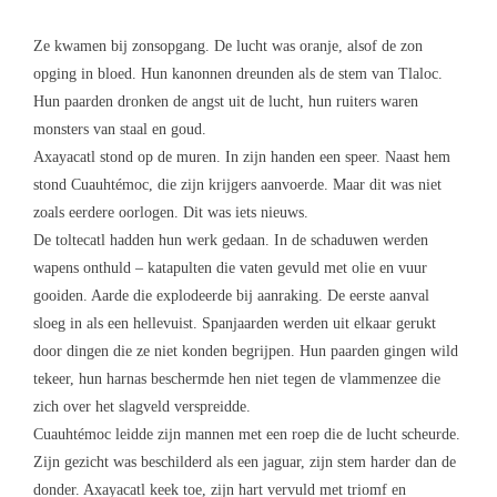
Ze kwamen bij zonsopgang. De lucht was oranje, alsof de zon
opging in bloed. Hun kanonnen dreunden als de stem van Tlaloc.
Hun paarden dronken de angst uit de lucht, hun ruiters waren
monsters van staal en goud.
Axayacatl stond op de muren. In zijn handen een speer. Naast hem
stond Cuauhtémoc, die zijn krijgers aanvoerde. Maar dit was niet
zoals eerdere oorlogen. Dit was iets nieuws.
De toltecatl hadden hun werk gedaan. In de schaduwen werden
wapens onthuld – katapulten die vaten gevuld met olie en vuur
gooiden. Aarde die explodeerde bij aanraking. De eerste aanval
sloeg in als een hellevuist. Spanjaarden werden uit elkaar gerukt
door dingen die ze niet konden begrijpen. Hun paarden gingen wild
tekeer, hun harnas beschermde hen niet tegen de vlammenzee die
zich over het slagveld verspreidde.
Cuauhtémoc leidde zijn mannen met een roep die de lucht scheurde.
Zijn gezicht was beschilderd als een jaguar, zijn stem harder dan de
donder. Axayacatl keek toe, zijn hart vervuld met triomf en