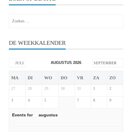
Zoeken
naar:
DE WEEKKALENDER
AUGUSTUS 2026
JULI
SEPTEMBER
MA
DI
WO
DO
VR
ZA
ZO
27
28
29
30
31
1
2
3
4
5
6
7
8
9
Events for
6
augustus