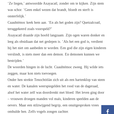
‘Ze liegen,’ antwoordde Axayacatl, zonder om te kijken. Zijn stem
was schor. ‘Geen enkel wezen dat brandt, bloedt en sterft is
onsterfelijk.’
Cuauhtémoc keek hem aan. ‘En als het goden zijn? Quetzalcoatl,
teruggekeerd zoals voorspeld?’
Axayacatl draaide zijn hoofd langzaam. Zijn ogen waren donker en
leeg als obsidiaan dat net geslepen is. ‘Als het een god is, verdient
hij het niet om aanbeden te worden. Een god die zijn eigen kinderen
verslindt, is niets meer dan een demon. En demonen kunnen we
bestrijden.’
De woorden hingen in de lucht. Cuauhtémoc zweeg. Hij wilde iets
zeggen, maar kon niets toevoegen.
Onder hen strekte Tenochtitlán zich uit als een hartenklop van steen
en water. De kanalen weerspiegelden het rood van de dageraad,
alsof het water zelf was doordrenkt met bloed. Het leven ging door
– vrouwen droegen manden vol maïs, kinderen speelden aan de
oevers. Maar een stilzwijgend begrip, een onuitgesproken vrees
omhulde hen. Zelfs vogels zongen zachter.