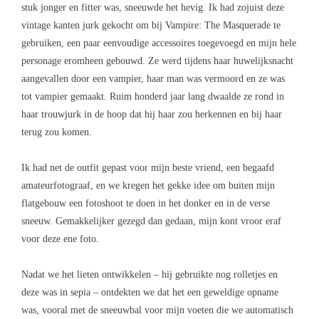
stuk jonger en fitter was, sneeuwde het hevig. Ik had zojuist deze
vintage kanten jurk gekocht om bij Vampire: The Masquerade te
gebruiken, een paar eenvoudige accessoires toegevoegd en mijn hele
personage eromheen gebouwd. Ze werd tijdens haar huwelijksnacht
aangevallen door een vampier, haar man was vermoord en ze was
tot vampier gemaakt. Ruim honderd jaar lang dwaalde ze rond in
haar trouwjurk in de hoop dat hij haar zou herkennen en bij haar
terug zou komen.
Ik had net de outfit gepast voor mijn beste vriend, een begaafd
amateurfotograaf, en we kregen het gekke idee om buiten mijn
flatgebouw een fotoshoot te doen in het donker en in de verse
sneeuw. Gemakkelijker gezegd dan gedaan, mijn kont vroor eraf
voor deze ene foto.
Nadat we het lieten ontwikkelen – hij gebruikte nog rolletjes en
deze was in sepia – ontdekten we dat het een geweldige opname
was, vooral met de sneeuwbal voor mijn voeten die we automatisch