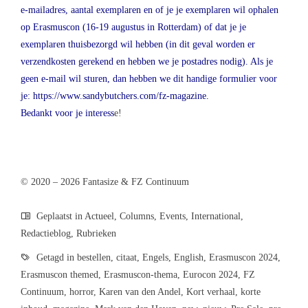
e-mailadres, aantal exemplaren en of je je exemplaren wil ophalen
op
Erasmuscon
(16-19 augustus in Rotterdam) of dat je je
exemplaren thuisbezorgd wil hebben (in dit geval worden er
verzendkosten gerekend en hebben we je postadres nodig). Als je
geen e-mail wil sturen, dan hebben we dit handige formulier voor
je:
https://www.sandybutchers.com/fz-magazine
.
Bedankt voor je interess
e!
© 2020 – 2026 Fantasize & FZ Continuum
Geplaatst in
Actueel
,
Columns
,
Events
,
International
,
Redactieblog
,
Rubrieken
Getagd in
bestellen
,
citaat
,
Engels
,
English
,
Erasmuscon 2024
,
Erasmuscon themed
,
Erasmuscon-thema
,
Eurocon 2024
,
FZ
Continuum
,
horror
,
Karen van den Andel
,
Kort verhaal
,
korte