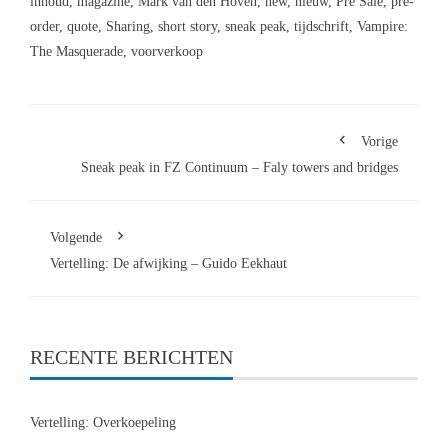
inhoud
,
magazine
,
Mark van den Hoven
,
new
,
nieuw
,
Pre Sale
,
pre-
order
,
quote
,
Sharing
,
short story
,
sneak peak
,
tijdschrift
,
Vampire:
The Masquerade
,
voorverkoop
Vorige
Sneak peak in FZ Continuum – Faly towers and bridges
Volgende
Vertelling: De afwijking – Guido Eekhaut
RECENTE BERICHTEN
Vertelling: Overkoepeling