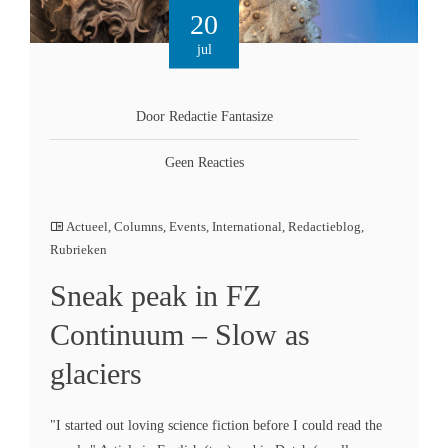
20
jul
Door Redactie Fantasize
Geen Reacties
Actueel
,
Columns
,
Events
,
International
,
Redactieblog
,
Rubrieken
Sneak peak in FZ
Continuum – Slow as
glaciers
"I started out loving science fiction before I could read the