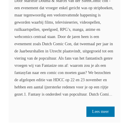
Door Mariëlle Douma & Marcel van der SleenComic con -
een evenement dat vroeger enkel gericht was op stripboeken,
maar tegenwoordig een veelomvattende happening is
geworden waarbij films, televisieseries, videospellen,
ruilkaartspellen, speelgoed, RPG’s, manga, anime en
webcomics centraal staan. Door de jaren heen is een
evenement zoals Dutch Comic Con, dat tweemaal per jaar in
de Jaarbeurshallen in Utrecht plaatsvindt, uitgegroeid tot een
viering van de popcultuur. Als fans van het fantastisch genre
vroegen wij van Fantasize ons af: waarom zou je als een
fantasyfan naar een comic con moeten gaan? We bezochten
de afgelopen editie van HDCC op 22 en 23 november en
hebben een aantal ijzersterke redenen voor je op een rijtje
gezet.1. Fantasy is onderdeel van popcultuur. Dutch Comi...
Lees meer