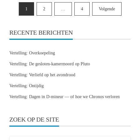
Berichten
1
2
…
4
Volgende
paginering
RECENTE BERICHTEN
Vertelling: Overkoepeling
Vertelling: De gesloten-kamermoord op Pluto
Vertelling: Verliefd op het avondrood
Vertelling: Ontijdig
Vertelling: Dagen in D-mineur — of hoe we Chronos verloren
ZOEK OP DE SITE
Zoeken