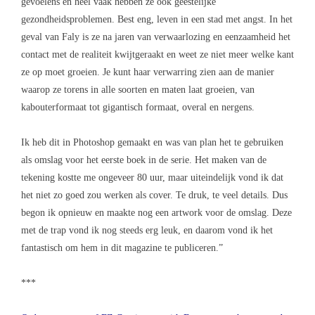
gevoelens en heel vaak hebben ze ook geestelijke
gezondheidsproblemen. Best eng, leven in een stad met angst. In het
geval van Faly is ze na jaren van verwaarlozing en eenzaamheid het
contact met de realiteit kwijtgeraakt en weet ze niet meer welke kant
ze op moet groeien. Je kunt haar verwarring zien aan de manier
waarop ze torens in alle soorten en maten laat groeien, van
kabouterformaat tot gigantisch formaat, overal en nergens.
Ik heb dit in Photoshop gemaakt en was van plan het te gebruiken
als omslag voor het eerste boek in de serie. Het maken van de
tekening kostte me ongeveer 80 uur, maar uiteindelijk vond ik dat
het niet zo goed zou werken als cover. Te druk, te veel details. Dus
begon ik opnieuw en maakte nog een artwork voor de omslag. Deze
met de trap vond ik nog steeds erg leuk, en daarom vond ik het
fantastisch om hem in dit magazine te publiceren.”
***