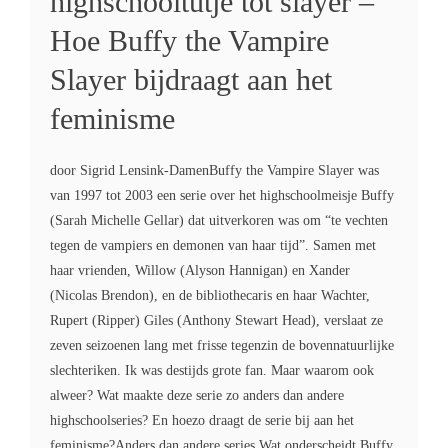
highschooltutje tot slayer –
Hoe Buffy the Vampire
Slayer bijdraagt aan het
feminisme
door Sigrid Lensink-DamenBuffy the Vampire Slayer was
van 1997 tot 2003 een serie over het highschoolmeisje Buffy
(Sarah Michelle Gellar) dat uitverkoren was om “te vechten
tegen de vampiers en demonen van haar tijd”. Samen met
haar vrienden, Willow (Alyson Hannigan) en Xander
(Nicolas Brendon), en de bibliothecaris en haar Wachter,
Rupert (Ripper) Giles (Anthony Stewart Head), verslaat ze
zeven seizoenen lang met frisse tegenzin de bovennatuurlijke
slechteriken. Ik was destijds grote fan. Maar waarom ook
alweer? Wat maakte deze serie zo anders dan andere
highschoolseries? En hoezo draagt de serie bij aan het
feminisme?Anders dan andere series Wat onderscheidt Buffy