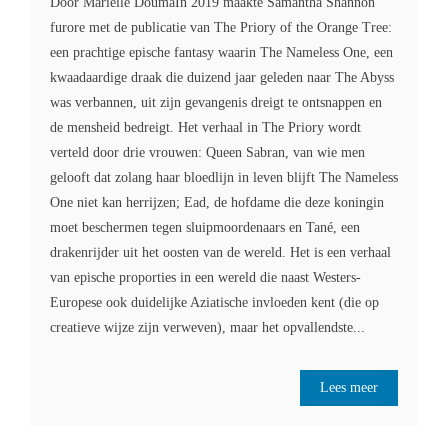
Door Mariëlle DoumaIn 2019 maakte Samantha Shannon
furore met de publicatie van The Priory of the Orange Tree:
een prachtige epische fantasy waarin The Nameless One, een
kwaadaardige draak die duizend jaar geleden naar The Abyss
was verbannen, uit zijn gevangenis dreigt te ontsnappen en
de mensheid bedreigt. Het verhaal in The Priory wordt
verteld door drie vrouwen: Queen Sabran, van wie men
gelooft dat zolang haar bloedlijn in leven blijft The Nameless
One niet kan herrijzen; Ead, de hofdame die deze koningin
moet beschermen tegen sluipmoordenaars en Tané, een
drakenrijder uit het oosten van de wereld. Het is een verhaal
van epische proporties in een wereld die naast Westers-
Europese ook duidelijke Aziatische invloeden kent (die op
creatieve wijze zijn verweven), maar het opvallendste...
Lees meer