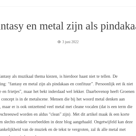
ntasy en metal zijn als pindaka
3 juni 2022
ntasy als muzikaal thema kiezen, is hierdoor haast niet te tellen. De
: “fantasy en metal zijn als pindakaas en confituur”. Persoonlijk eet ik niet
se en frietjes”, maar het bekt inderdaad wel lekker. Daarbovenop heeft Groenen
fd concept is in de metalscene. Mensen die bij het woord metal denken aan
, maar er is ook ontzettend veel metal met cleane vocalen (dat is een term die
eschreeuwd worden en aldus “clean” zijn). Met dit artikel maak ik een korte
den slechts enkele voorbeelden in deze blog aangehaald. Ongetwijfeld kan deze
elijkheid van de muziek en de tekst te vergroten, zal ik alle metal met