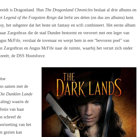
preidt is Dragonland. Hun
The Dragonland Chronicles
beslaat al drie albums en
et
Legend of the Forgotten Reign
dat liefst zes delen (en dus zes albums) kent.
y, het subgenre dat het beste uit fantasy en scifi combineert. Het eerste album
naar Zargothrax die de stad Dundee bestormt en verovert met een leger van
ngus McFife, verslaat de tovenaar en werpt hem in een “bevroren poel” van
an Zargothrax en Angus McFife naar de ruimte, waarbij het verzet zich onder
rzeeër, de DSS Hootsforce.
itse
ms samen met de
Die Dunklen Lande
taling) waarin de
fenis van haar
an schreef
de
oortzetting van het
um gezien kan