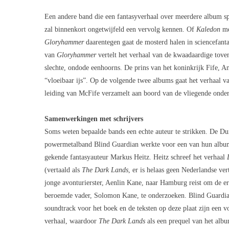
Een andere band die een fantasyverhaal over meerdere album s
zal binnenkort ongetwijfeld een vervolg kennen. Of
Kaledon
m
Gloryhammer
daarentegen gaat de mosterd halen in sciencefantas
van
Gloryhammer
vertelt het verhaal van de kwaadaardige tove
slechte, ondode eenhoorns. De prins van het koninkrijk Fife, A
“vloeibaar ijs”. Op de volgende twee albums gaat het verhaal v
leiding van McFife verzamelt aan boord van de vliegende onde
Samenwerkingen met schrijvers
Soms weten bepaalde bands een echte auteur te strikken. De Du
powermetalband Blind Guardian werkte voor een van hun albu
gekende fantasyauteur Markus Heitz. Heitz schreef het verhaal
(vertaald als
The Dark Lands
, er is helaas geen Nederlandse ver
jonge avonturierster, Aenlin Kane, naar Hamburg reist om de er
beroemde vader, Solomon Kane, te onderzoeken. Blind Guardi
soundtrack voor het boek
en de teksten op deze plaat zijn een v
verhaal, waardoor
The Dark Lands
als een prequel van het alb