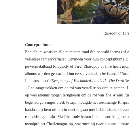
Rapsody of Fir
Conceptalbums
Een album waarvan alle nummers rond één bepaald thema (of ee
volledige fantasyverhalen uitvinden voor hun conceptalbums. Een
powermetalband Rhapsody of Fire. Rhasopdy of Fire heeft moment
albums worden gebracht. Hun eerste verhaal,
The Emerald Swo
Italiaanse band (
Symphony of Enchanted Lands II: The Dark Se
– Lee aangetrokken om de rol van verteller op zich te nemen. Le
op veel albums mogen terugkeren om de rol van
The Wizard Ki
begenadigd zanger bleek te zijn, nodigde het toenmalige Rhaps
bandnaam) hem uit om in duet te gaan met Fabio Lione, de za
een video gemaakt. Via Rhapsody kwam Lee in aanraking met met
metalproject Charlemagne op, waarmee hij twee albums uitbrac