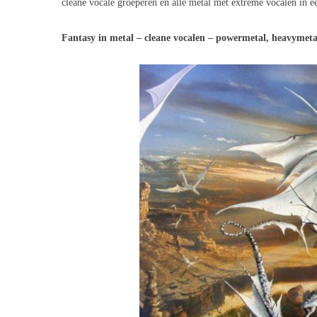
cleane vocale groeperen en alle metal met extreme vocalen in e
Fantasy in metal – cleane vocalen – powermetal, heavymeta