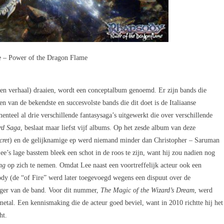
e – Power of the Dragon Flame
n verhaal) draaien, wordt een conceptalbum genoemd. Er zijn bands die
 van de bekendste en succesvolste bands die dit doet is de Italiaanse
eel al drie verschillende fantasysaga’s uitgewerkt die over verschillende
rd Saga
, beslaat maar liefst vijf albums. Op het zesde album van deze
cret
) en de gelijknamige ep werd niemand minder dan Christopher – Saruman
e’s lage basstem bleek een schot in de roos te zijn, want hij zou nadien nog
ng
op zich te nemen. Omdat Lee naast een voortreffelijk acteur ook een
ody (de “of Fire” werd later toegevoegd wegens een dispuut over de
nger van de band. Voor dit nummer,
The Magic of the Wizard’s Dream
, werd
al. Een kennismaking die de acteur goed beviel, want in 2010 richtte hij het
ht.