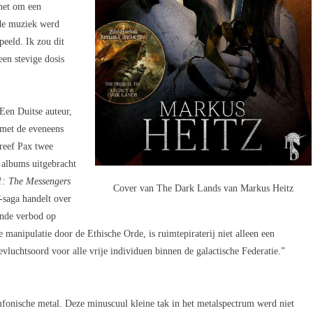
het om een
 de muziek werd
eeld. Ik zou dit
en stevige dosis
 Een Duitse auteur,
 met de eveneens
hreef Pax twee
 albums uitgebracht
 1: The Messengers
Cover van The Dark Lands van Markus Heitz
-saga handelt over
ende verbod op
e manipulatie door de Ethische Orde, is ruimtepiraterij niet alleen een
evluchtsoord voor alle vrije individuen binnen de galactische Federatie.”
ymfonische metal. Deze minuscuul kleine tak in het metalspectrum werd niet