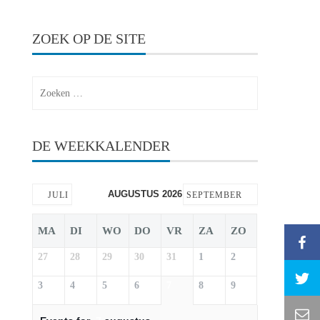
ZOEK OP DE SITE
Zoeken
naar:
DE WEEKKALENDER
AUGUSTUS 2026
JULI
SEPTEMBER
MA
DI
WO
DO
VR
ZA
ZO
27
28
29
30
31
1
2
3
4
5
6
7
8
9