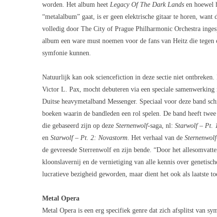
worden. Het album heet
Legacy Of The Dark Lands
en hoewel 
“metalalbum” gaat, is er geen elektrische gitaar te horen, want
volledig door The City of Prague Philharmonic Orchestra ingesp
album een ware must noemen voor de fans van Heitz die tegen e
symfonie kunnen.
Natuurlijk kan ook sciencefiction in deze sectie niet ontbreken.
Victor L. Pax, mocht debuteren via een speciale samenwerking
Duitse heavymetalband
Messenger
. Speciaal voor deze band sc
boeken waarin de bandleden een rol spelen. De band heeft twee
die gebaseerd zijn op deze
Sternenwolf-
saga, nl:
Starwolf – Pt.
en
Starwolf – Pt. 2: Novastorm
. Het verhaal van de
Sternenwolf
de gevreesde Sterrenwolf en zijn bende. “Door het allesomvatt
kloonslavernij en de vernietiging van alle kennis over genetisch
lucratieve bezigheid geworden, maar dient het ook als laatste to
Metal Opera
Metal Opera is een erg specifiek genre dat zich afsplitst van s