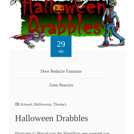
29
okt
Door Redactie Fantasize
Geen Reacties
Actueel
,
Halloween
,
Thema's
Halloween Drabbles
Illustratie © Marcel van der SleenNaar een voorstel van