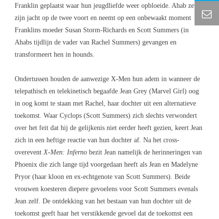
Franklin geplaatst waar hun jeugdliefde weer opbloeide. Ahab zet
zijn jacht op de twee voort en neemt op een onbewaakt moment
Franklins moeder Susan Storm-Richards en Scott Summers (in
Ahabs tijdlijn de vader van Rachel Summers) gevangen en
transformeert hen in hounds.
Ondertussen houden de aanwezige X-Men hun adem in wanneer de
telepathisch en telekinetisch begaafde Jean Grey (Marvel Girl) oog
in oog komt te staan met Rachel, haar dochter uit een alternatieve
toekomst. Waar Cyclops (Scott Summers) zich slechts verwondert
over het feit dat hij de gelijkenis niet eerder heeft gezien, keert Jean
zich in een heftige reactie van hun dochter af. Na het cross-
overevent
X-Men: Inferno
bezit Jean namelijk de herinneringen van
Phoenix die zich lange tijd voorgedaan heeft als Jean en Madelyne
Pryor (haar kloon en ex-echtgenote van Scott Summers). Beide
vrouwen koesteren diepere gevoelens voor Scott Summers evenals
Jean zelf. De ontdekking van het bestaan van hun dochter uit de
toekomst geeft haar het verstikkende gevoel dat de toekomst een