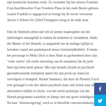
zijn kosmische krachten recht. Zo verandert hij het nieuwe Fantastic
Four-hoofdkwartier Four Freedom Plaza in het oude Baxter-gebouw
waarin Franklin is opgegroeid en brengt hij de recent verwoeste
Xavier’s School for Gifted Youngsters terug in de oude staat.
Ook de Sentinels zitten niet stil en nemen maatregelen om het
tijdreizigers onmogelijk te maken de toekomst te veranderen. Ahab,
the Master of the Hounds, is aangesteld om de huidige tijdlijn te
bewaken vanuit een pantemporal nexus (ruimtetijdbubbel). Evenals
het personage in Moby Dick is deze Ahab zo geobsedeerd door zijn
‘witte walvis’ (de totale uitroeiing van de mutanten) dat de jacht
hem zijn been heeft gekost. Met zijn hounds (fysiek en psychisch
geconditioneerde mutanten) speurt hij zijn prooi op wiens lot
vervolgens is bezegeld. Rachel Summers, die door de Phoenix Force
erin geslaagd is om niet alleen psychisch maar ook fysiek naar deze
alternatieve tijdlijn te reizen, was het eerste prototype van het
Hound-programma waardoor ze kampt met een groot schuldgevoel.
Na haar ‘dienstweigering’ werd ze in hetzelfde concentratiekamp als