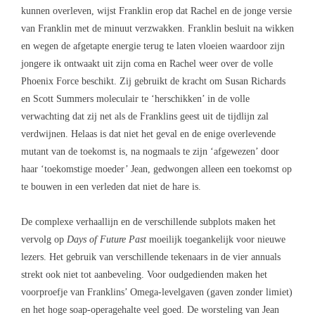
kunnen overleven, wijst Franklin erop dat Rachel en de jonge versie
van Franklin met de minuut verzwakken. Franklin besluit na wikken
en wegen de afgetapte energie terug te laten vloeien waardoor zijn
jongere ik ontwaakt uit zijn coma en Rachel weer over de volle
Phoenix Force beschikt. Zij gebruikt de kracht om Susan Richards
en Scott Summers moleculair te ‘herschikken’ in de volle
verwachting dat zij net als de Franklins geest uit de tijdlijn zal
verdwijnen. Helaas is dat niet het geval en de enige overlevende
mutant van de toekomst is, na nogmaals te zijn ‘afgewezen’ door
haar ‘toekomstige moeder’ Jean, gedwongen alleen een toekomst op
te bouwen in een verleden dat niet de hare is.
De complexe verhaallijn en de verschillende subplots maken het
vervolg op
Days of Future Past
moeilijk toegankelijk voor nieuwe
lezers. Het gebruik van verschillende tekenaars in de vier annuals
strekt ook niet tot aanbeveling. Voor oudgedienden maken het
voorproefje van Franklins’ Omega-levelgaven (gaven zonder limiet)
en het hoge soap-operagehalte veel goed. De worsteling van Jean