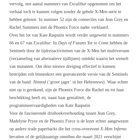
vervolg, een aantal nummers van
Excalibur
opgenomen om het
verhaal toch te kunnen volgen zonder de gehele X-Men-serie te
hebben gelezen. In nummer 52 zijn de connecties van Jean Grey en
Rachel Summers met de Phoenix Force nader verklaard.
Over het lot van Kate Rasputin wordt verder uitgeweid in nummers
66 en 67 van
Excalibur
. In
Days of Futures Yet to Come
hebben de
Sentinels door de tijdreisactiviteiten van de X-Men het multiversum
(verzameling van alternatieve tijdlijnen) ontdekt waarin het wemelt
van mutanten. Om deze nieuwe dreiging effectief te kunnen
bestrijden rolt binnenkort een geavanceerde versie van de Sentinels
van de band:
Nimrod
(‘groot jager’ in het Hebreeuws). Waar echter
niet op is gerekend, zijn de Phoenix Force die Rachel nu tot haar
beschikking heeft en, naast haar genialiteit, de
programmeervaardigheden van Kate Rasputin.
Voor de fascinerende driehoeksverhouding tussen Jean Grey,
Madelyne Pryor en de Phoenix Force is de lezer echter aangewezen
op andere trade paperbacks die het cross-overevent
X-Men Inferno
bevatten of de gelijknamige omnibus die maart 2021 verschijnt.