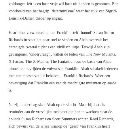
voldongen feit is en haar vrije wil haar uit handen is genomen. Een
voorbeeld van het begrip ‘determinisme’ waar het stuk van
Sigrid-
Lensink-Damen
dieper op ingaat.
Haar bloedverwantschap met Franklin stelt ‘hound’ Susan Storm-
Richards in staat het paar snel te vinden en Ahab overvalt het
herenigde tweetal tijdens een idyllisch uitje. Terwijl Ahab zijn
gevangenen ‘ondervraagt’, vallen de leden van The New Mutants,
X-Factor, The X-Men en The Fantastic Four de basis van Ahab
binnen en bevrijden de volwassen Franklin. Ahab schakelt iedereen
met een meesterzet uit behalve… Franklin Richards. Weer een
bevestiging dat Franklin een van de machtigste mutanten op aarde
is.
Na zijn nederlaag slaat Ahab op de vlucht. Maar hij laat als
reminder aan de vreselijke toekomst die hen te wachten staat de
hounds Susan Richards en Scott Summers achter. Reed Richards,
zich bewust van de wijze waarop de ‘geest’ van Franklin heeft