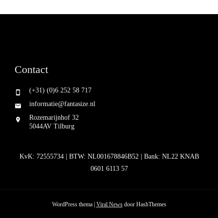
Contact
(+31) (0)6 252 58 717
informatie@fantasize.nl
Rozemarijnhof 32
5044AV Tilburg
KvK: 72555734 | BTW: NL001678846B52 | Bank: NL22 KNAB
0601 6113 57
WordPress thema
|
Viral News
door HashThemes