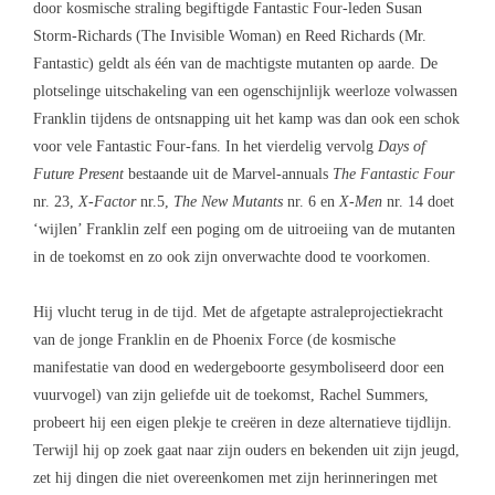
door kosmische straling begiftigde Fantastic Four-leden Susan
Storm-Richards (The Invisible Woman) en Reed Richards (Mr.
Fantastic) geldt als één van de machtigste mutanten op aarde. De
plotselinge uitschakeling van een ogenschijnlijk weerloze volwassen
Franklin tijdens de ontsnapping uit het kamp was dan ook een schok
voor vele Fantastic Four-fans. In het vierdelig vervolg
Days of
Future Present
bestaande uit de Marvel-annuals
The Fantastic Four
nr. 23,
X-Factor
nr.5,
The New Mutants
nr. 6 en
X-Men
nr. 14 doet
‘wijlen’ Franklin zelf een poging om de uitroeiing van de mutanten
in de toekomst en zo ook zijn onverwachte dood te voorkomen.
Hij vlucht terug in de tijd. Met de afgetapte astraleprojectiekracht
van de jonge Franklin en de Phoenix Force (de kosmische
manifestatie van dood en wedergeboorte gesymboliseerd door een
vuurvogel) van zijn geliefde uit de toekomst, Rachel Summers,
probeert hij een eigen plekje te creëren in deze alternatieve tijdlijn.
Terwijl hij op zoek gaat naar zijn ouders en bekenden uit zijn jeugd,
zet hij dingen die niet overeenkomen met zijn herinneringen met