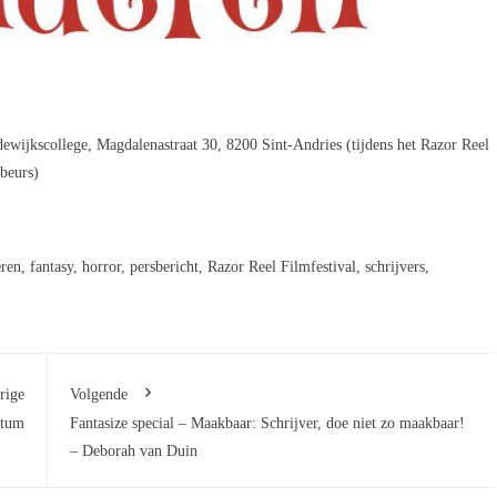
dewijkscollege, Magdalenastraat 30, 8200 Sint-Andries (tijdens het Razor Reel
pbeurs)
eren
,
fantasy
,
horror
,
persbericht
,
Razor Reel Filmfestival
,
schrijvers
,
rige
Volgende
ttum
Fantasize special – Maakbaar: Schrijver, doe niet zo maakbaar!
– Deborah van Duin