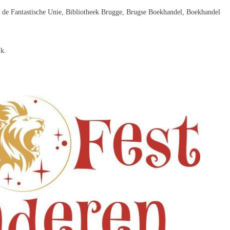
,
de Fantastische Unie
,
Bibliotheek Brugge
,
Brugse Boekhandel
,
Boekhandel
jk.