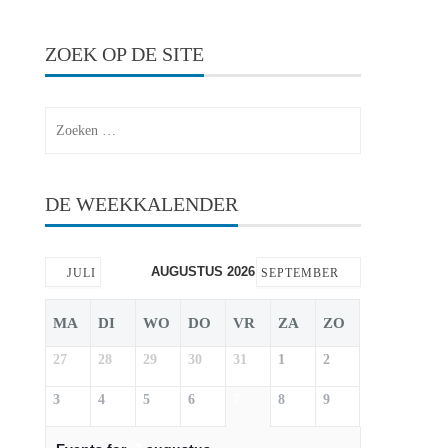
ZOEK OP DE SITE
Zoeken
naar:
DE WEEKKALENDER
AUGUSTUS 2026
JULI
SEPTEMBER
MA
DI
WO
DO
VR
ZA
ZO
27
28
29
30
31
1
2
3
4
5
6
7
8
9