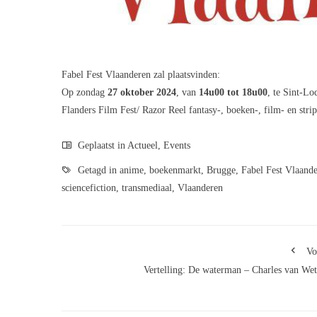
Fabel Fest Vlaanderen zal plaatsvinden:
Op zondag
27 oktober 2024
, van
14u00 tot 18u00
, te Sint-Lo
Flanders Film Fest/ Razor Reel fantasy-, boeken-, film- en stri
Geplaatst in
Actueel
,
Events
Getagd in
anime
,
boekenmarkt
,
Brugge
,
Fabel Fest Vlaand
sciencefiction
,
transmediaal
,
Vlaanderen
Vo
Vertelling: De waterman – Charles van We