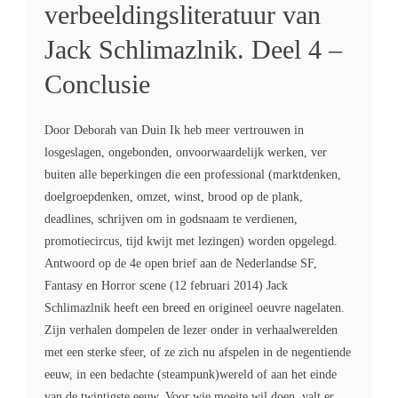
verbeeldingsliteratuur van
Jack Schlimazlnik. Deel 4 –
Conclusie
Door Deborah van Duin Ik heb meer vertrouwen in
losgeslagen, ongebonden, onvoorwaardelijk werken, ver
buiten alle beperkingen die een professional (marktdenken,
doelgroepdenken, omzet, winst, brood op de plank,
deadlines, schrijven om in godsnaam te verdienen,
promotiecircus, tijd kwijt met lezingen) worden opgelegd.
Antwoord op de 4e open brief aan de Nederlandse SF,
Fantasy en Horror scene (12 februari 2014) Jack
Schlimazlnik heeft een breed en origineel oeuvre nagelaten.
Zijn verhalen dompelen de lezer onder in verhaalwerelden
met een sterke sfeer, of ze zich nu afspelen in de negentiende
eeuw, in een bedachte (steampunk)wereld of aan het einde
van de twintigste eeuw. Voor wie moeite wil doen, valt er