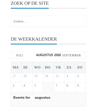
ZOEK OP DE SITE
Zoeken
naar:
DE WEEKKALENDER
AUGUSTUS 2026
JULI
SEPTEMBER
MA
DI
WO
DO
VR
ZA
ZO
27
28
29
30
31
1
2
3
4
5
6
7
8
9
Events for
6
augustus