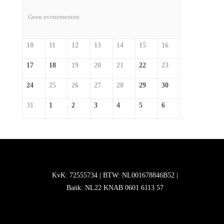
Geen evenementen
10
11
12
13
14
15
16
17
18
19
20
21
22
23
24
25
26
27
28
29
30
31
1
2
3
4
5
6
KvK: 72555734 | BTW: NL001678846B52 |
Bank: NL22 KNAB 0601 6113 57