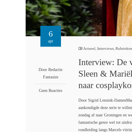
6
apr
Actueel
,
Interviews
,
Rubrieke
Interview: De 
Door Redactie
Sleen & Marië
Fantasize
naar cosplayk
Geen Reacties
Door Sigrid Lensink-DamenMarce
aankondigde deze serie te will
zondag af naar Groningen en wer
fantastische genre wel tot uitd
rondleiding langs Marcels vitrin