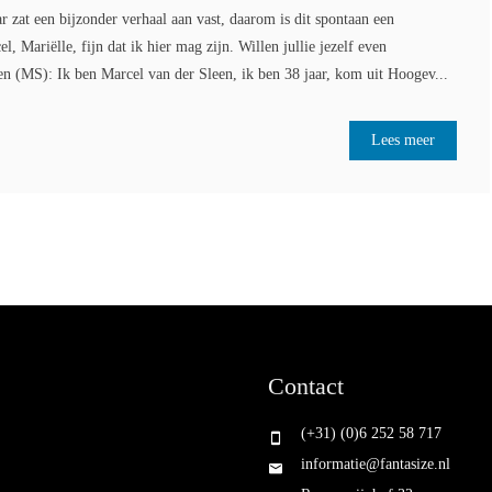
 zat een bijzonder verhaal aan vast, daarom is dit spontaan een
 Mariëlle, fijn dat ik hier mag zijn. Willen jullie jezelf even
en (MS): Ik ben Marcel van der Sleen, ik ben 38 jaar, kom uit Hoogev...
Lees meer
Contact
(+31) (0)6 252 58 717
informatie@fantasize.nl