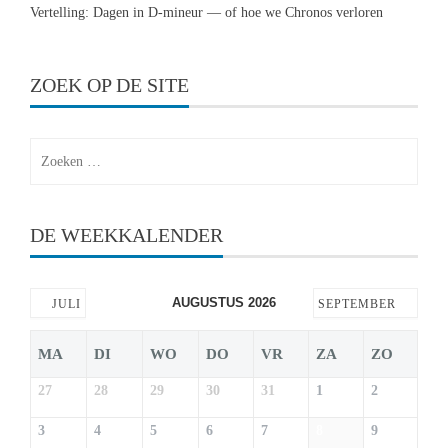
Vertelling: Dagen in D-mineur — of hoe we Chronos verloren
ZOEK OP DE SITE
Zoeken
naar:
DE WEEKKALENDER
AUGUSTUS 2026
JULI
SEPTEMBER
MA
DI
WO
DO
VR
ZA
ZO
27
28
29
30
31
1
2
3
4
5
6
7
8
9