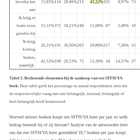
bevelen het
15,85%
116
28,96%
212
45,22%
331
9,97%
73
aan
Ik krijg er
leuke extra
51,31%
372
34,21%
248
12,00%
87
2,48%
18
goodies bij
Ik krijg
26,31%
191
36,50%
265
29,89%
217
7,30%
53
korting
Anders,
42,52%
108
29,53%
75
13,39%
34
14,57%
37
namelijk:
Tabel 3. Beslissende elementen bij de aankoop van een SFFH/YA-
boek.
Deze tabel geeft het percentage en aantal respondenten weer dat
de respectievelijke vraag met niet belangrijk, neutraal, belangrijk of
heel belangrijk heeft beantwoord.
Hoeveel nieuwe boeken koopt een SFFH/YA lezer per jaar en welk
bedrag besteedt hij of zij hieraan? Analyse van de antwoorden leert
ons dat een SFFH/YA lezer gemiddeld 10,7 boeken per jaar koopt.