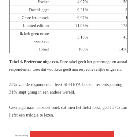
Pocket
4,07%
59
Dwarsligger
0,21%
3
Grote-letterboek
0,07%
1
Limited edition
11,93%
173
Ik heb geen echte
3,10%
45
voorkeur
Totaal
100%
1450
Tabel 4. Preferente uitgaven.
Deze tabel geeft het percentage en aantal
respondenten weer dat voorkeur geeft aan respectievelijke uitgaven.
33% van de respondenten leest SFFH/YA-boeken ter ontspanning,
31% stapt graag in een andere wereld.
Gevraagd naar het soort boek dat men het liefst leest, geeft 37% aan
liefst een trilogie te lezen.