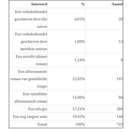
Antwoord
%
Aantal
Een verhalenbundel
geschreven door één
4,01%
29
auteur
Een verhalenbundel
geschreven door
1,08%
13
meerdere auteurs
Een novelle (dunne
1,24%
9
roman)
Een alleenstaande
roman van gemiddelde
22,82%
165
lengte
Een vuistdikke
13,00%
94
alleenstaande roman
Een trilogie
37,21%
269
Een nog langere serie
19,92%
144
Totaal
100%
723