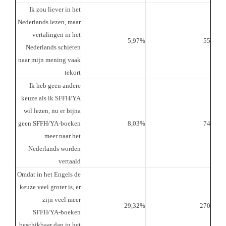
Ik zou liever in het
Nederlands lezen, maar
vertalingen in het
5,97%
55
Nederlands schieten
naar mijn mening vaak
tekort
Ik heb geen andere
keuze als ik SFFH/YA
wil lezen, nu er bijna
geen SFFH/YA-boeken
8,03%
74
meer naar het
Nederlands worden
vertaald
Omdat in het Engels de
keuze veel groter is, er
zijn veel meer
29,32%
270
SFFH/YA-boeken
beschikbaar dan in het