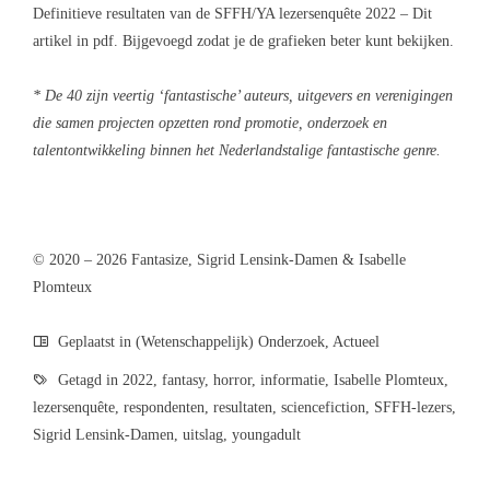
Definitieve resultaten van de SFFH/YA lezersenquête 2022
– Dit
artikel in pdf. Bijgevoegd zodat je de grafieken beter kunt bekijken.
* De 40 zijn veertig ‘fantastische’ auteurs, uitgevers en verenigingen
die samen projecten opzetten rond promotie, onderzoek en
talentontwikkeling binnen het Nederlandstalige fantastische genre.
© 2020 – 2026 Fantasize, Sigrid Lensink-Damen & Isabelle
Plomteux
Geplaatst in
(Wetenschappelijk) Onderzoek
,
Actueel
Getagd in
2022
,
fantasy
,
horror
,
informatie
,
Isabelle Plomteux
,
lezersenquête
,
respondenten
,
resultaten
,
sciencefiction
,
SFFH-lezers
,
Sigrid Lensink-Damen
,
uitslag
,
youngadult