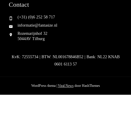
Contact
(+31) (0)6 252 58 717
informatie@fantasize.nl
Rozemarijnhof 32
5044AV Tilburg
KvK: 72555734 | BTW: NL001678846B52 | Bank: NL22 KNAB
0601 6113 57
WordPress thema
|
Viral News
door HashThemes