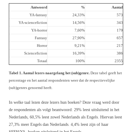
Antwoord
%
Aantal
YA-fantasy
24,33%
573
YA-sciencefiction
14,56%
343
YA-horror
7,60%
179
Fantasy
27,90%
657
Horror
9,21%
217
Sciencefiction
16,39%
386
Totaal
100%
2355
Tabel 1. Aantal lezers naargelang het (sub)genre.
Deze tabel geeft het
percentage en het aantal respondenten weer dat de respectievelijke
(sub)genres genoemd heeft.
In welke taal lezen deze lezers hun boeken? Deze vraag werd door
de respondenten als volgt beantwoord: 29% leest uitsluitend in het
Nederlands, 60,5% leest zowel Nederlands als Engels. Hiervan leest
27,3% meer Engels dan Nederlands. 4,4% leest zijn of haar
SFFH/YA- boeken uitsluitend in het Engels.