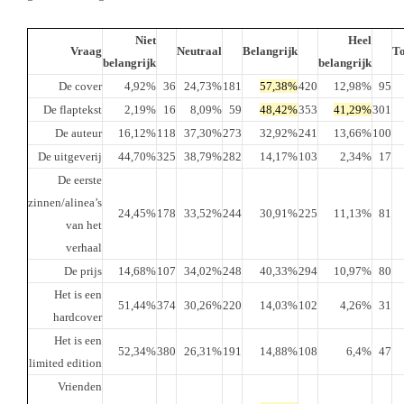
Niet
Heel
Vraag
Neutraal
Belangrijk
To
belangrijk
belangrijk
De cover
4,92%
36
24,73%
181
57,38%
420
12,98%
95
De flaptekst
2,19%
16
8,09%
59
48,42%
353
41,29%
301
De auteur
16,12%
118
37,30%
273
32,92%
241
13,66%
100
De uitgeverij
44,70%
325
38,79%
282
14,17%
103
2,34%
17
De eerste
zinnen/alinea’s
24,45%
178
33,52%
244
30,91%
225
11,13%
81
van het
verhaal
De prijs
14,68%
107
34,02%
248
40,33%
294
10,97%
80
Het is een
51,44%
374
30,26%
220
14,03%
102
4,26%
31
hardcover
Het is een
52,34%
380
26,31%
191
14,88%
108
6,4%
47
limited edition
Vrienden