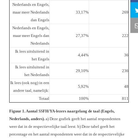
Nederlands en Engels,
maar meer Nederlands
33,17%
269
dan Engels
Nederlands en Engels,
maar meer Engels dan
27,37%
222
Nederlands
Ik lees uitsluitend in
4,44%
36
het Engels
Ik lees uitsluitend in
29,10%
236
het Nederlands
Ik lees (ook nog) in een
5,92%
48
andere taal, namelijk:
Totaal
100%
811
Figuur 1. Aantal SSFH/YA-lezers naargelang de taal (Engels,
Nederlands, anders).
a) Deze grafiek geeft het aantal respondenten
weer dat in de respectievelijke taal leest. b) Deze tabel geeft het
percentage en het aantal respondenten weer dat in de respectievelijke