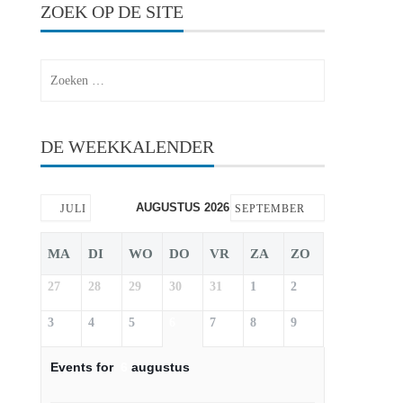
ZOEK OP DE SITE
Zoeken
naar:
DE WEEKKALENDER
AUGUSTUS 2026
JULI
SEPTEMBER
MA
DI
WO
DO
VR
ZA
ZO
27
28
29
30
31
1
2
3
4
5
6
7
8
9
Events for
6
augustus