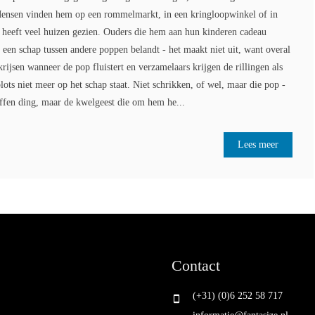
Mensen vinden hem op een rommelmarkt, in een kringloopwinkel of in
ij heeft veel huizen gezien. Ouders die hem aan hun kinderen cadeau
 een schap tussen andere poppen belandt - het maakt niet uit, want overal
krijsen wanneer de pop fluistert en verzamelaars krijgen de rillingen als
ots niet meer op het schap staat. Niet schrikken, of wel, maar die pop -
stoffen ding, maar de kwelgeest die om hem he...
Lees meer
Contact
(+31) (0)6 252 58 717