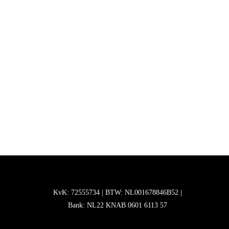
KvK: 72555734 | BTW: NL001678846B52 |
Bank: NL22 KNAB 0601 6113 57