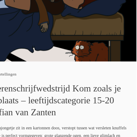
rtellingen
erenschrijfwedstrijd Kom zoals je
laats – leeftijdscategorie 15-20
fian van Zanten
ngetje zit in een kartonnen doos, verstopt tussen wat versleten knuffels
e is perfect vormgegeven: grote glanzende ogen, een lieve glimlach en