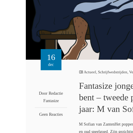
16
dec
Actueel
,
Schrijfwedstrijden
,
Ve
Fantasize jong
Door Redactie
bent – tweede p
Fantasize
jaar: M van So
Geen Reacties
M Sofian van ZantenHet poppenjo
en oud speelgoed. Zijn gezichtj