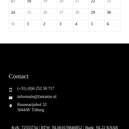
17
18
19
20
21
22
23
24
25
26
27
28
29
30
31
1
2
3
4
5
6
Contact
(+31) (0)6 252 58 717
informatie@fantasize.nl
Rozemarijnhof 32
5044AV Tilburg
KvK: 72555734 | BTW: NL001678846B52 | Bank: NL22 KNAB