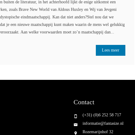
 buiten de literatuur, in het achterhoofd lijkt de enige uitkomst een
erken, zoals Brave New World van Aldous Huxley en Wij van Jevgeni
 dystopische eindmaatschappij. Kan dat niet anders?Stel nou dat we
dat je een nieuwe maatschappij kunt maken waarin de mens wel gelukkig
 veroorzaakt. Aan welke voorwaarden moet zo’n maatschappij dan...
Lees meer
Contact
(+31) (0)6 252 58 717
informatie@fantasize.nl
Rozemarijnhof 32