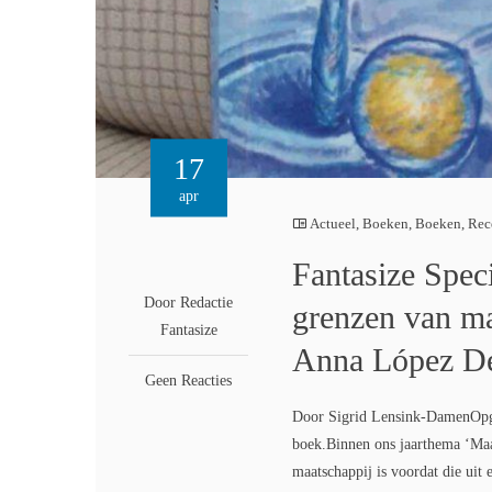
17
apr
Actueel
,
Boeken
,
Boeken
,
Rec
Fantasize Spec
Door Redactie
grenzen van m
Fantasize
Anna López D
Geen Reacties
Door Sigrid Lensink-DamenOpgele
boek.Binnen ons jaarthema ‘Maa
maatschappij is voordat die uit