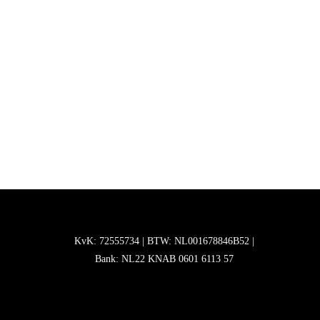
KvK: 72555734 | BTW: NL001678846B52 |
Bank: NL22 KNAB 0601 6113 57