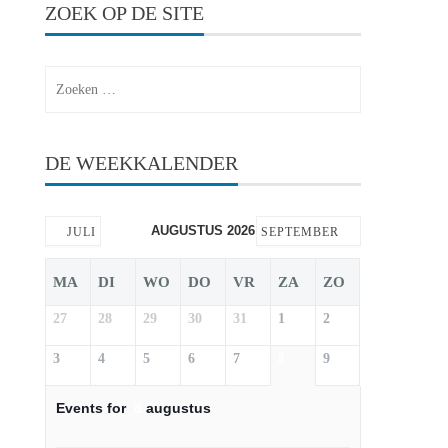
ZOEK OP DE SITE
Zoeken
naar:
DE WEEKKALENDER
AUGUSTUS 2026
JULI
SEPTEMBER
MA
DI
WO
DO
VR
ZA
ZO
27
28
29
30
31
1
2
3
4
5
6
7
8
9
Events for
8
augustus