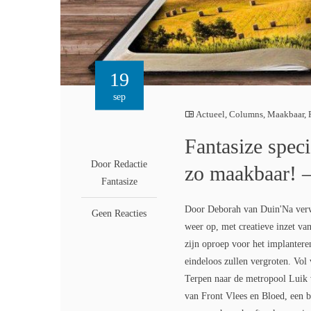
19
sep
Actueel
,
Columns
,
Maakbaar
,
Fantasize speci
Door Redactie
zo maakbaar! 
Fantasize
Door Deborah van Duin'Na verw
Geen Reacties
weer op, met creatieve inzet van
zijn oproep voor het implantere
eindeloos zullen vergroten. Vol 
Terpen naar de metropool Luik v
van Front Vlees en Bloed, een b