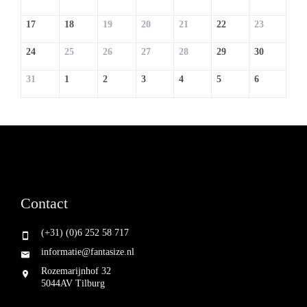
17
18
19
20
21
22
23
24
25
26
27
28
29
30
31
1
2
3
4
5
6
Contact
(+31) (0)6 252 58 717
informatie@fantasize.nl
Rozemarijnhof 32
5044AV Tilburg