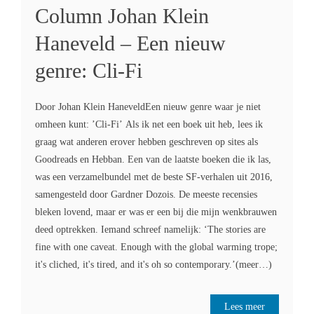
Column Johan Klein
Haneveld – Een nieuw
genre: Cli-Fi
Door Johan Klein HaneveldEen nieuw genre waar je niet
omheen kunt: ’Cli-Fi’ Als ik net een boek uit heb, lees ik
graag wat anderen erover hebben geschreven op sites als
Goodreads en Hebban. Een van de laatste boeken die ik las,
was een verzamelbundel met de beste SF-verhalen uit 2016,
samengesteld door Gardner Dozois. De meeste recensies
bleken lovend, maar er was er een bij die mijn wenkbrauwen
deed optrekken. Iemand schreef namelijk: ‘The stories are
fine with one caveat. Enough with the global warming trope;
it's cliched, it's tired, and it's oh so contemporary.’(meer…)
Lees meer