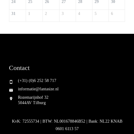
24
25
26
27
28
29
30
31
1
2
3
4
5
6
Contact
(+31) (0)6 252 58 717
informatie@fantasize.nl
Rozemarijnhof 32
5044AV Tilburg
KvK: 72555734 | BTW: NL001678846B52 | Bank: NL22 KNAB
0601 6113 57