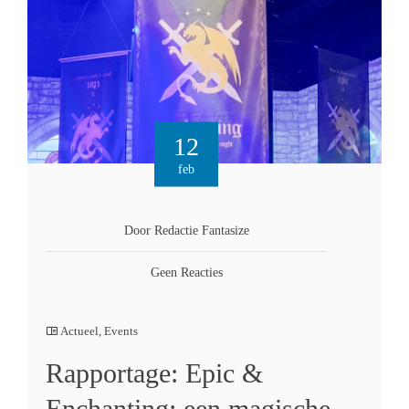
12
feb
Door Redactie Fantasize
Geen Reacties
Actueel
,
Events
Rapportage: Epic &
Enchanting: een magische