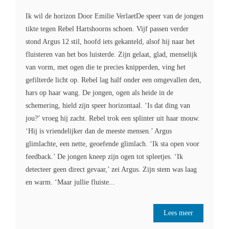
Ik wil de horizon Door Emilie VerlaetDe speer van de jongen
tikte tegen Rebel Hartshoorns schoen. Vijf passen verder
stond Argus 12 stil, hoofd iets gekanteld, alsof hij naar het
fluisteren van het bos luisterde. Zijn gelaat, glad, menselijk
van vorm, met ogen die te precies knipperden, ving het
gefilterde licht op. Rebel lag half onder een omgevallen den,
hars op haar wang. De jongen, ogen als heide in de
schemering, hield zijn speer horizontaal. ‘Is dat ding van
jou?’ vroeg hij zacht. Rebel trok een splinter uit haar mouw.
‘Hij is vriendelijker dan de meeste mensen.’ Argus
glimlachte, een nette, geoefende glimlach. ‘Ik sta open voor
feedback.’ De jongen kneep zijn ogen tot spleetjes. ‘Ik
detecteer geen direct gevaar,’ zei Argus. Zijn stem was laag
en warm. ‘Maar jullie fluiste...
Lees meer