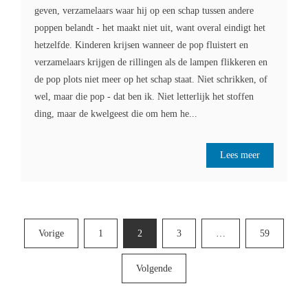
geven, verzamelaars waar hij op een schap tussen andere
poppen belandt - het maakt niet uit, want overal eindigt het
hetzelfde. Kinderen krijsen wanneer de pop fluistert en
verzamelaars krijgen de rillingen als de lampen flikkeren en
de pop plots niet meer op het schap staat. Niet schrikken, of
wel, maar die pop - dat ben ik. Niet letterlijk het stoffen
ding, maar de kwelgeest die om hem he...
Lees meer
Berichten
Vorige
1
2
3
…
59
paginering
Volgende