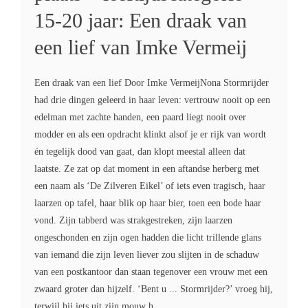
15-20 jaar: Een draak van
een lief van Imke Vermeij
Een draak van een lief Door Imke VermeijNona Stormrijder
had drie dingen geleerd in haar leven: vertrouw nooit op een
edelman met zachte handen, een paard liegt nooit over
modder en als een opdracht klinkt alsof je er rijk van wordt
én tegelijk dood van gaat, dan klopt meestal alleen dat
laatste. Ze zat op dat moment in een aftandse herberg met
een naam als ‘De Zilveren Eikel’ of iets even tragisch, haar
laarzen op tafel, haar blik op haar bier, toen een bode haar
vond. Zijn tabberd was strakgestreken, zijn laarzen
ongeschonden en zijn ogen hadden die licht trillende glans
van iemand die zijn leven liever zou slijten in de schaduw
van een postkantoor dan staan tegenover een vrouw met een
zwaard groter dan hijzelf. ‘Bent u ... Stormrijder?’ vroeg hij,
terwijl hij iets uit zijn mouw h...