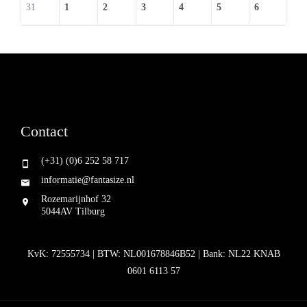
31
1
2
3
4
5
6
Contact
(+31) (0)6 252 58 717
informatie@fantasize.nl
Rozemarijnhof 32
5044AV Tilburg
KvK: 72555734 | BTW: NL001678846B52 | Bank: NL22 KNAB
0601 6113 57