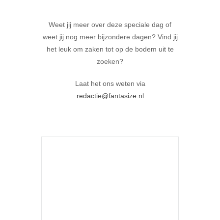
Weet jij meer over deze speciale dag of
weet jij nog meer bijzondere dagen? Vind jij
het leuk om zaken tot op de bodem uit te
zoeken?
Laat het ons weten via
redactie@fantasize.nl
+ Aan Google Kalender toevoegen
+ iCal / Outlook export